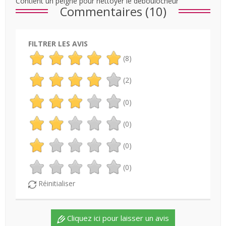
Contient un peigne pour nettoyer le déboulocheur
Commentaires (10)
FILTRER LES AVIS
(8)
(2)
(0)
(0)
(0)
(0)
Réinitialiser
Cliquez ici pour laisser un avis