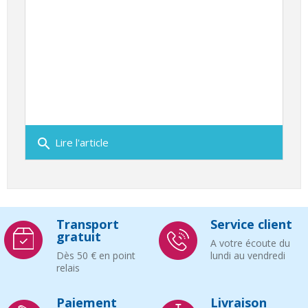
search
Lire l'article
Transport
Service client
gratuit
A votre écoute du
Dès 50 € en point
lundi au vendredi
relais
Paiement
Livraison