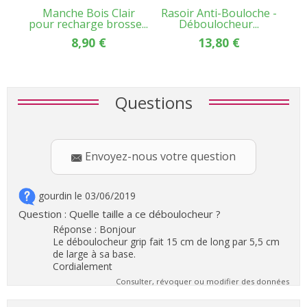
Manche Bois Clair
Rasoir Anti-Bouloche -
Br
pour recharge brosse...
Déboulocheur...
8,90 €
13,80 €
Questions
Envoyez-nous votre question
gourdin le 03/06/2019
Question : Quelle taille a ce déboulocheur ?
Réponse : Bonjour
Le déboulocheur grip fait 15 cm de long par 5,5 cm
de large à sa base.
Cordialement
Consulter, révoquer ou modifier des données