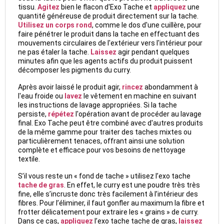
tissu.
Agitez
bien le flacon d'Exo Tache et
appliquez
une
quantité généreuse de produit directement sur la tache.
Utilisez un corps rond
, comme le dos d'une cuillère, pour
faire pénétrer le produit dans la tache en effectuant des
mouvements circulaires de l'extérieur vers l'intérieur pour
ne pas étaler la tache.
Laissez
agir pendant quelques
minutes afin que les agents actifs du produit puissent
décomposer les pigments du curry.
Après avoir laissé le produit agir,
rincez
abondamment à
l'eau froide ou
lavez
le vêtement en machine en suivant
les instructions de lavage appropriées. Si la tache
persiste,
répétez
l'opération avant de procéder au lavage
final. Exo Tache peut être combiné avec d'autres produits
de la même gamme pour traiter des taches mixtes ou
particulièrement tenaces, offrant ainsi une solution
complète et efficace pour vos besoins de nettoyage
textile.
S’il vous reste un « fond de tache » utilisez l’exo tache
tache de gras
. En effet, le curry est une poudre très très
fine, elle s’incruste donc très facilement à l’intérieur des
fibres. Pour l’éliminer, il faut gonfler au maximum la fibre et
frotter délicatement pour extraire les « grains » de curry.
Dans ce cas,
appliquez
l’exo tache tache de gras,
laissez