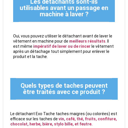
Les détachants sont-ils
utilisables avant un passage en
machine à laver ?
Oui, vous pouvez utiliser le détachant avant de laver le
vêtement en machine pour de
meilleurs résultats
. Il
est même
impératif de laver ou de rincer
le vêtement
après un détachage tout simplement pour enlever le
produit et la tache.
Quels types de taches peuvent
être traités avec ce produit ?
Le détachant Exo Tache taches maigres (ou colorées) est
efficace sur les taches de
vin, café, thé, fruits, confiture,
chocolat, herbe, bière, stylo bille, et feutre.