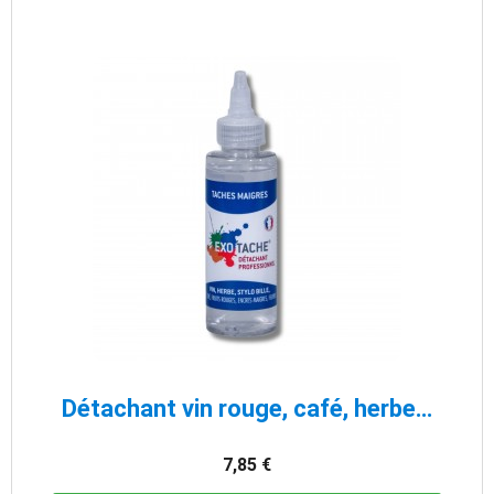
Aperçu rapide
Détachant vin rouge, café, herbe, fruits rouges, taches maigres - Exo Tache
7,85 €