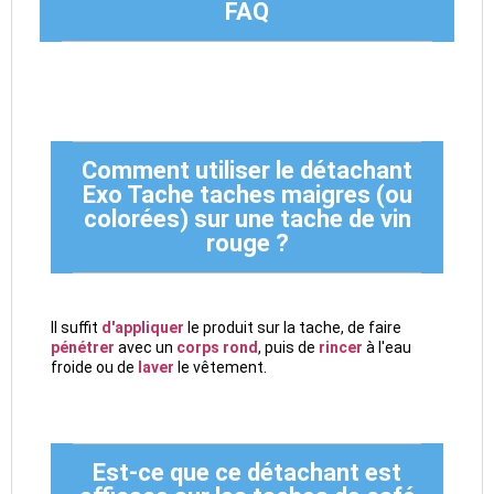
FAQ
Comment utiliser le détachant
Exo Tache taches maigres (ou
colorées) sur une tache de vin
rouge ?
Il suffit
d'appliquer
le produit sur la tache, de faire
pénétrer
avec un
corps rond
, puis de
rincer
à l'eau
froide ou de
laver
le vêtement.
Est-ce que ce détachant est